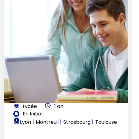
Lycée
1 an
En Initial
|
|
|
Lyon
Montreuil
Strasbourg
Toulouse