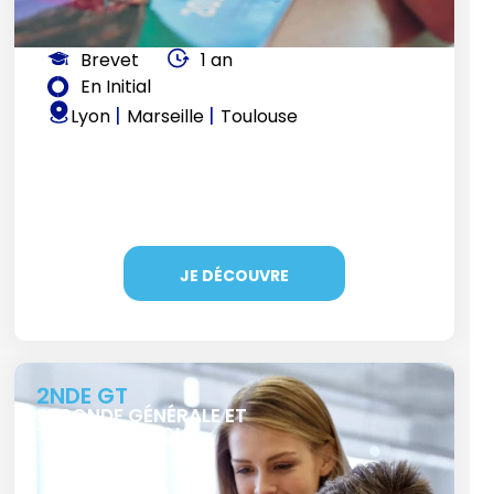
Brevet
1 an
En Initial
|
|
Lyon
Marseille
Toulouse
JE DÉCOUVRE
2NDE GT
SECONDE GÉNÉRALE ET
TECHNOLOGIQUE