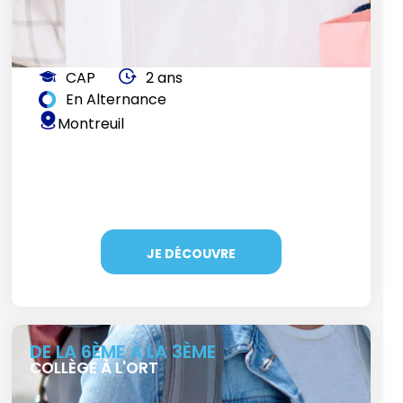
CAP
2 ans
En Alternance
Montreuil
JE DÉCOUVRE
DE LA 6ÈME À LA 3ÈME
COLLÈGE À L'ORT