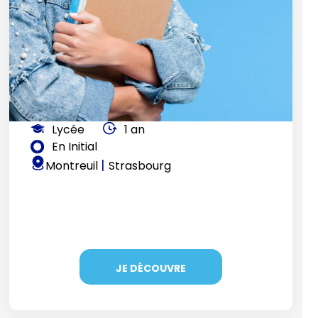
Lycée
1 an
En Initial
|
Montreuil
Strasbourg
JE DÉCOUVRE