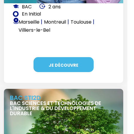
BAC
2 ans
En Initial
|
|
|
Marseille
Montreuil
Toulouse
Villiers-le-Bel
JE DÉCOUVRE
BAC STI2D
BAC SCIENCES ET TECHNOLOGIES DE
L'INDUSTRIE & DU DÉVELOPPEMENT
DURABLE