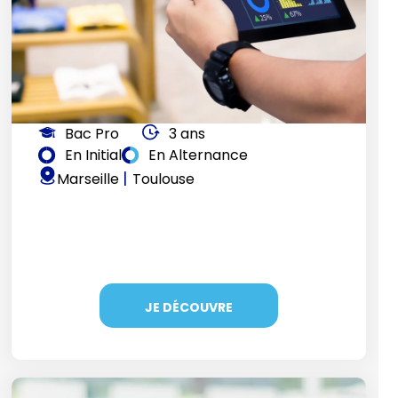
Bac Pro
3 ans
En Initial
En Alternance
|
Marseille
Toulouse
JE DÉCOUVRE