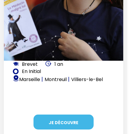
Brevet
1 an
En Initial
|
|
Marseille
Montreuil
Villiers-le-Bel
JE DÉCOUVRE