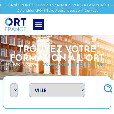
ORTES OUVERTES : RENDEZ-VOUS À LA RENTRÉE POUR DÉCOUV
Calendrier JPO
Taxe Apprentissage
Contact
TROUVEZ VOTRE
FORMATION À L’ORT
ORT France
>
Trouvez votre formation à l’ORT
A