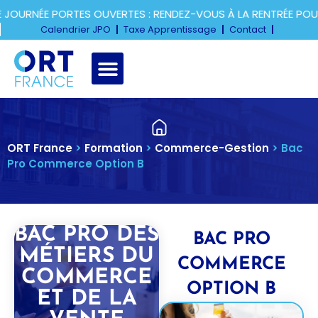
RNÉE PORTES OUVERTES : RENDEZ-VOUS À LA RENTRÉE POUR D
Calendrier JPO
Taxe Apprentissage
Contact
ORT France
>
Formation
>
Commerce-Gestion
>
Bac
Pro Commerce Option B
BAC PRO DES
BAC PRO
MÉTIERS DU
COMMERCE
COMMERCE
OPTION B
ET DE LA