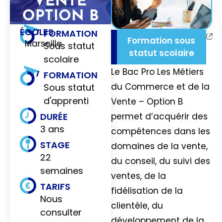
VENTE
OPTION B
ÉCOLES
FORMATION
Formation sous
Marseille
Sous statut
statut scolaire
scolaire
Le Bac Pro Les Métiers
FORMATION
du Commerce et de la
Sous statut
d'apprenti
Vente – Option B
permet d’acquérir des
DURÉE
3 ans
compétences dans les
STAGE
domaines de la vente,
22
du conseil, du suivi des
semaines
ventes, de la
TARIFS
fidélisation de la
Nous
clientèle, du
consulter
développement de la