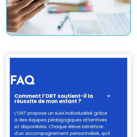
FAQ
Comment l’ORT soutient-il la
réussite de mon enfant ?
L’ORT propose un suivi individualisé grâce
à des équipes pédagogiques attentives
et disponibles. Chaque élève bénéficie
d’un accompagnement personnalisé, qu’il