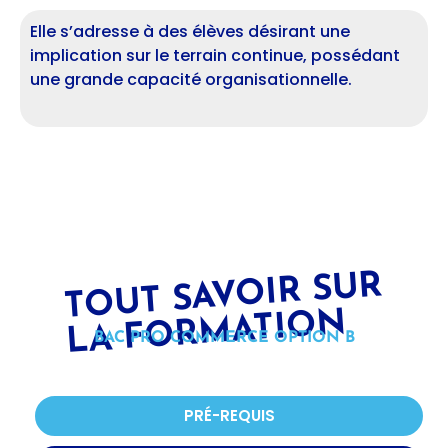
Elle s’adresse à des élèves désirant une
implication sur le terrain continue, possédant
une grande capacité organisationnelle.
T
OUT SAV
OIR SUR
LA F
OR
MATI
O
N
BAC PRO COMMERCE OPTION B
PRÉ-REQUIS