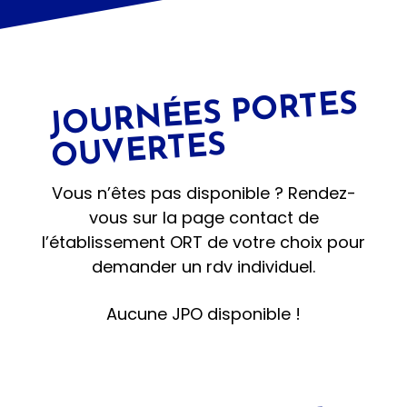
transmission de savoir-faire et de savoir-être.
J
OUR
NÉES P
ORTES
OUVERTES
Vous n’êtes pas disponible ? Rendez-
vous sur la page contact de
l’établissement ORT de votre choix pour
demander un rdv individuel.
Aucune JPO disponible !