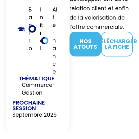
relation client et enfin
B
I
Al
a
n
t
de la valorisation de
c
it
e
l’offre commerciale.
P
i
r
r
a
n
NOS
TÉLÉCHARGER
ATOUTS
LA FICHE
o
l
a
n
c
e
THÉMATIQUE
Commerce-
Gestion
PROCHAINE
JE
SESSION
M’INSCRIS
Septembre 2026