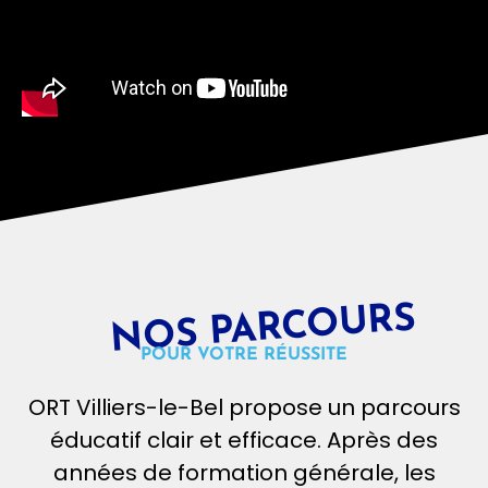
NOS PARCOURS
BTS BCC
BTS BCC
BTS Banque Conseiller de clientèle
POUR VOTRE RÉUSSITE
BTS Banque Conseiller de clientèle
ORT Villiers-le-Bel propose un parcours
Initial
BAC +2
éducatif clair et efficace. Après des
BAC +2
2 ans
années de formation générale, les