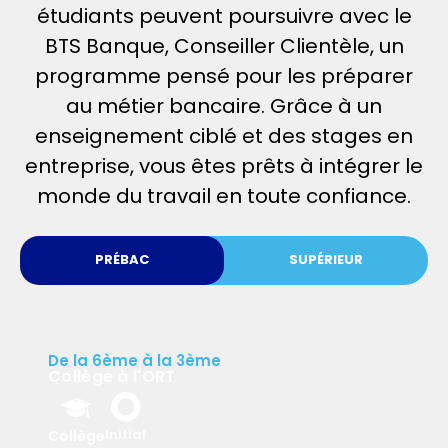
étudiants peuvent poursuivre avec le
Villiers-le-Bel
BTS Banque, Conseiller Clientèle, un
JE DECOUVRE
programme pensé pour les préparer
au métier bancaire. Grâce à un
enseignement ciblé et des stages en
entreprise, vous êtes prêts à intégrer le
monde du travail en toute confiance.
PRÉBAC
SUPÉRIEUR
De la 6ème à la 3ème
De la 6ème à la 3ème
Collège à l'ORT
Collège à l'ORT
Initial
Collège