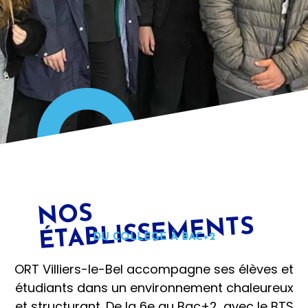
N
OS
ÉTABLISSE
ME
NTS
DU COLLÈGE À BAC+2
ORT Villiers-le-Bel accompagne ses élèves et
étudiants dans un environnement chaleureux
et structurant. De la 6e au Bac+2, avec le BTS