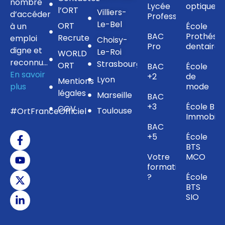
nombre
Lycée
optique
l’ORT
Villiers-
d’accéder
Professionnel
Le-Bel
ORT
à un
École
BAC
Prothésis
Recrute
emploi
Choisy-
Pro
dentaire
digne et
Le-Roi
WORLD
reconnu…
Strasbourg
ORT
BAC
École
En savoir
+2
de
Lyon
Mentions
plus
mode
légales
Marseille
BAC
+3
École BTS
CGV
Toulouse
#OrtFranceOfficiel
Immobilie
BAC
+5
École
BTS
Votre
MCO
formation
?
École
BTS
SIO