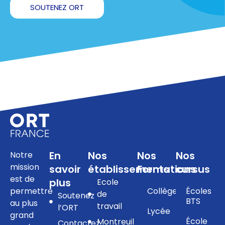
SOUTENEZ ORT
En
Nos
Nos
Nos
Notre
mission
savoir
établissements
Formations
cursus
est de
plus
Ecole
permettre
Collège
Écoles
de
Soutenez
BTS
au plus
travail
l’ORT
Lycée
grand
École
Montreuil
Contactez