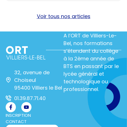
Voir tous nos articles
A l’ORT de Villiers-Le-
Bel, nos formations
s’étendent du collège
à la 2ème année de
BTS en passant par le
32, avenue de
lycée général et
Choiseul
technologique ou
95400 Villiers le Bel
professionnel.
01.39.87.71.40
INSCRIPTION
CONTACT