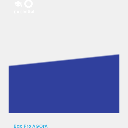
Parcours Lycée
Initial
BAC
BAC
2 ans
|
|
|
Marseille
Montreuil
Toulouse
Villiers-le-Bel
JE DECOUVRE
Bac Pro AGOrA