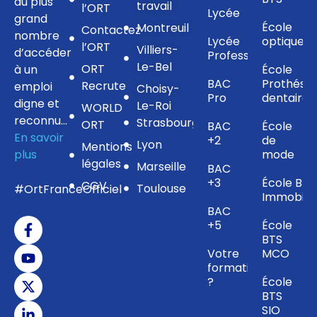
au plus
travail
l’ORT
Lycée
grand
École
Montreuil
Contactez
nombre
Lycée
optique
l’ORT
Villiers-
d’accéder
Professionnel
Le-Bel
ORT
à un
École
BAC
Prothésis
Recrute
emploi
Choisy-
Pro
dentaire
digne et
Le-Roi
WORLD
reconnu…
Strasbourg
ORT
BAC
École
En savoir
+2
de
Lyon
Mentions
plus
mode
légales
Marseille
BAC
+3
École BTS
CGV
Toulouse
#OrtFranceOfficiel
Immobilie
BAC
+5
École
BTS
Votre
MCO
formation
?
École
BTS
SIO