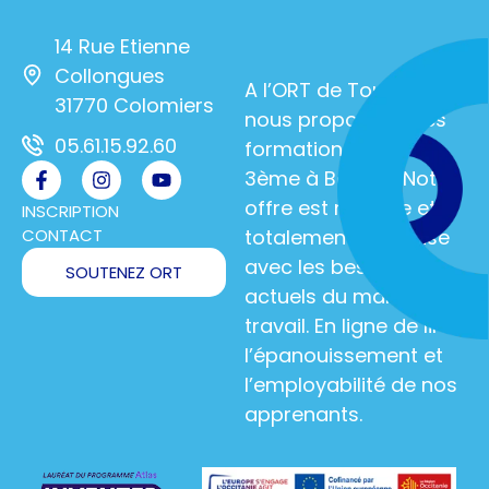
14 Rue Etienne
Collongues
A l’ORT de Toulouse,
31770 Colomiers
nous proposons des
05.61.15.92.60
formations de la
3ème à Bac +5. Notre
offre est multiple et
INSCRIPTION
CONTACT
totalement en phase
avec les besoins
SOUTENEZ ORT
actuels du marché du
travail. En ligne de lire :
l’épanouissement et
l’employabilité de nos
apprenants.