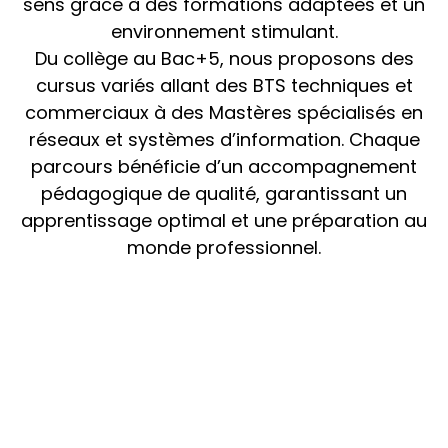
sens grâce à des formations adaptées et un
professionnel
environnement stimulant.
|
|
Montreuil
Strasbourg
Toulouse
Du collège au Bac+5, nous proposons des
Toulouse
cursus variés allant des BTS techniques et
JE DECOUVRE
commerciaux à des Mastères spécialisés en
JE DECOUVRE
réseaux et systèmes d’information. Chaque
parcours bénéficie d’un accompagnement
pédagogique de qualité, garantissant un
apprentissage optimal et une préparation au
monde professionnel.
Bachelor ASRC
Formation Pro Assistant RH
Bachelor ASRC
Formation Pro Assistant RH
Administrateur systèmes, réseaux et
Formation Professionnelle Assistant
cybersécurité
Ressources Humaines
Administrateur systèmes, réseaux et
Formation Professionnelle Assistant
cybersécurité
Ressources Humaines
ORT
Initial
BAC +3
Titre professionnel
Alternance