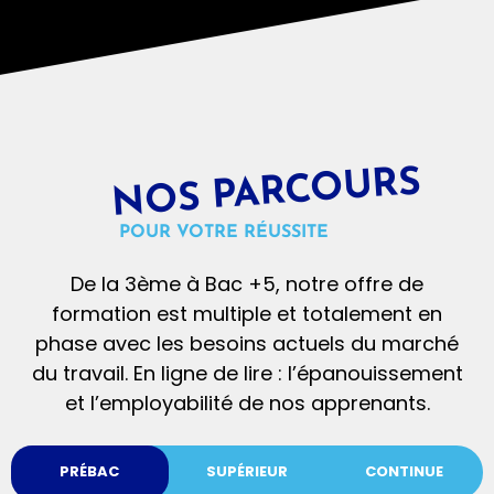
BTS ELEC
Formation Pro GCF
BTS ELEC
Formation Pro GCF
BTS Electrotechnique
Formation Professionnelle Gestionnaire
Comptable et Fiscal
BTS Electrotechnique
Formation Professionnelle
Gestionnaire Comptable et Fiscal
Initial
BAC +2
Alternance
BAC +2
2 ans
Initial
Titre professionnel
Alternance
Titre
525h
NOS PARCOURS
professionnel
Toulouse
POUR VOTRE RÉUSSITE
JE DECOUVRE
Toulouse
De la 3ème à Bac +5, notre offre de
JE DECOUVRE
formation est multiple et totalement en
phase avec les besoins actuels du marché
du travail. En ligne de lire : l’épanouissement
et l’employabilité de nos apprenants.
PRÉBAC
SUPÉRIEUR
CONTINUE