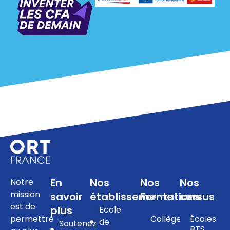
En
Nos
Nos
Nos
Notre
mission
savoir
établissements
Formations
cursus
est de
plus
Ecole
permettre
Collège
Écoles
de
Soutenez
BTS