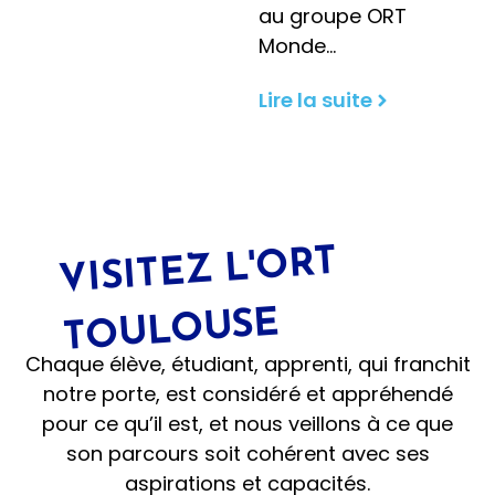
au groupe ORT
de Maintenance Industrielle
Initial
BAC +2
Alternance
Monde…
BAC +2
1350 h
Titre professionnel
Titre
1050h centre/ 280h
Lire la suite
professionnel
entreprise
|
|
|
Marseille
Montreuil
Strasbourg
Toulouse
Toulouse
JE DECOUVRE
JE DECOUVRE
VISITEZ L'
ORT
T
OUL
OUSE
Chaque élève, étudiant, apprenti, qui franchit
notre porte, est considéré et appréhendé
pour ce qu’il est, et nous veillons à ce que
son parcours soit cohérent avec ses
BTS MCO
Formation Pro MDF
BTS MCO
Formation Pro MDF
aspirations et capacités.
BTS Management Commercial
Formation Professionnelle Monteur