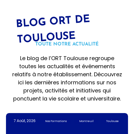
BL
OG
ORT DE
T
OUL
OUSE
TOUTE NOTRE ACTUALITÉ
Le blog de l’ORT Toulouse regroupe
toutes les actualités et événements
relatifs à notre établissement. Découvrez
ici les dernières informations sur nos
projets, activités et initiatives qui
ponctuent la vie scolaire et universitaire.
7 Août, 2026
Nos Formations
Montreuil
Toulouse