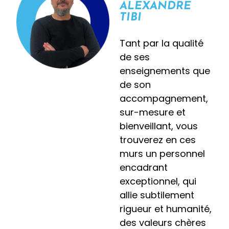
Titre professionnel
ALEXANDRE
Titre
450 h
Initial
BAC+5
Alternance
TIBI
professionnel
BAC+5
2 ans
Tant par la qualité
Toulouse
|
|
Lyon
Montreuil
Toulouse
de ses
enseignements que
JE DECOUVRE
JE DECOUVRE
de son
accompagnement,
sur-mesure et
bienveillant, vous
trouverez en ces
murs un personnel
encadrant
exceptionnel, qui
allie subtilement
BTS OL
Formation Pro TMI
rigueur et humanité,
BTS OL
Formation Pro TMI
BTS Opticien Lunetier
Formation Professionnelle Technicien de
Maintenance Industrielle
des valeurs chères
BTS Opticien Lunetier
Formation Professionnelle Technicien