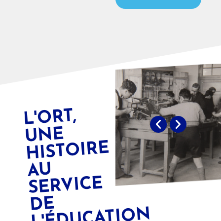
L'
ORT,
U
HIST
L'ÉDUCATI
O
NE
OIRE
AU
SERVICE
DE
N