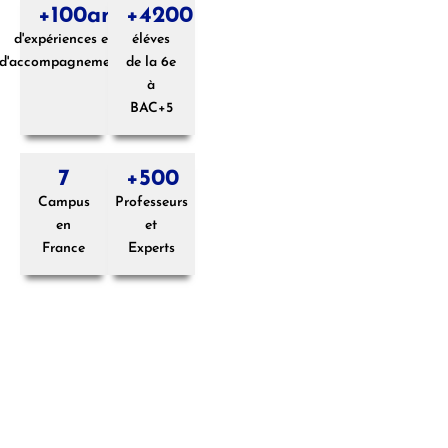
+
100
ans
+
4200
d'expériences et
éléves
d'accompagnements
de la 6e
à
BAC+5
7
+
500
Campus
Professeurs
en
et
France
Experts