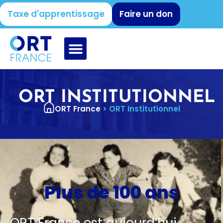
Taxe d'apprentissage
Faire un don
ORT INSTITUTIONNEL
ORT France
>
ORT Institutionnel
Plus de 100 ans
ORT France est aujourd’hui