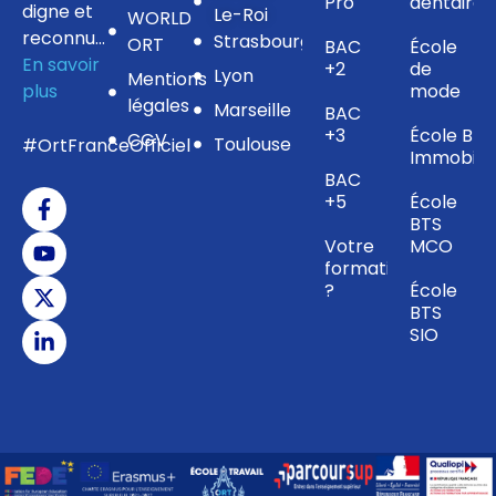
Pro
dentaire
digne et
Le-Roi
WORLD
reconnu…
Strasbourg
ORT
BAC
École
En savoir
+2
de
Lyon
Mentions
plus
mode
légales
Marseille
BAC
+3
École BTS
CGV
Toulouse
#OrtFranceOfficiel
Immobilie
BAC
+5
École
BTS
Votre
MCO
formation
?
École
BTS
SIO