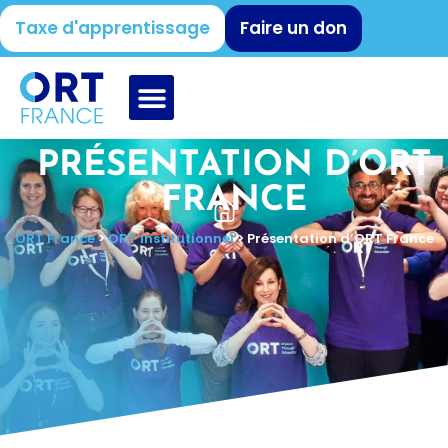
Taxe d'apprentissage
Faire un don
PRÉSENTATION D’ORT
FRANCE
ORT France
>
ORT Institutionnel
>
Présentation d’ORT France