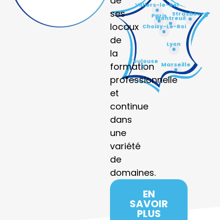
de
Villiers-le-Bel
ses
Strasbourg
Paris
Montreuil
locaux
Choisy-Le-Roi
de
Lyon
la
Toulouse
Marseille
formation
professionnelle
et
continue
dans
une
variété
de
domaines.
EN
SAVOIR
PLUS