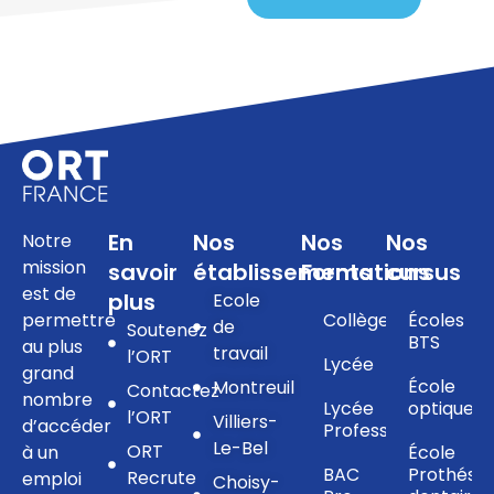
En
Nos
Nos
Nos
Notre
mission
savoir
établissements
Formations
cursus
est de
plus
Ecole
permettre
Collège
Écoles
de
Soutenez
BTS
au plus
travail
l’ORT
Lycée
grand
École
Montreuil
Contactez
nombre
Lycée
optique
l’ORT
Villiers-
d’accéder
Professionnel
Le-Bel
ORT
à un
École
BAC
Prothésis
Recrute
emploi
Choisy-