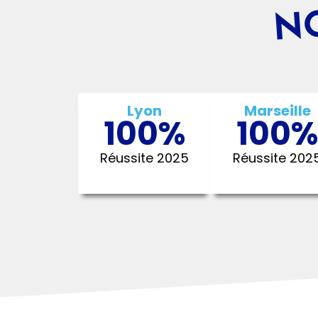
NO
Lyon
Marseille
100
%
100
Réussite 2025
Réussite 202
Droit et économie
Management
Sciences de gestion et 