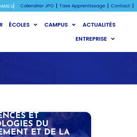
Calendrier JPO
Taxe Apprentissage
Contact
LES ÉTABLISSEMENTS ORT FRANCE.
PROCHAINE JOURNÉE PO
R
ÉCOLES
CAMPUS
ACTUALITÉS
ENTREPRISE
ENCES ET
LOGIES DU
MENT ET DE LA