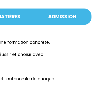
MATIÈRES
ADMISSION
iques. L’élève en choisit un
ines et
'une formation concrète,
ussir et choisir avec
 et l'autonomie de chaque