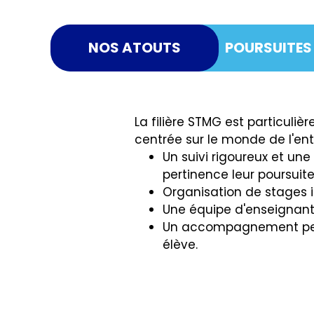
Droit et économie
NOS ATOUTS
POURSUITES
Management, sciences d
Cet enseignement de
parmi : gestion et 
communication ; sys
La filière STMG est particuli
centrée sur le monde de l'ent
Un suivi rigoureux et une
pertinence leur poursuite
Organisation de stages i
Une équipe d'enseignan
Un accompagnement perso
élève.