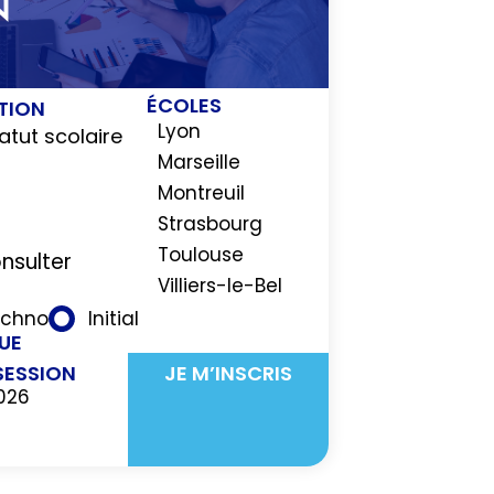
N
ÉCOLES
TION
Lyon
atut scolaire
Marseille
Montreuil
Strasbourg
Toulouse
nsulter
Villiers-le-Bel
echno
Initial
UE
SESSION
JE M’INSCRIS
026