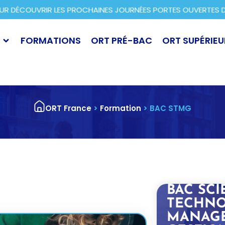
ÉCOUVRIR LES PROCHAINES JOURNÉES PORTES OUVERTES DANS 
FORMATIONS
ORT PRÉ-BAC
ORT SUPÉRIEU
ORT France
>
Formation
>
BAC STMG
BAC SCI
TECHNO
MANAGE