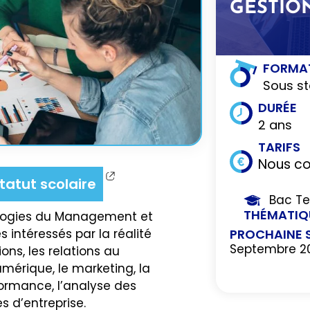
GESTIO
FORMA
Sous st
DURÉE
2 ans
TARIFS
Nous co
tatut scolaire
Bac T
THÉMATIQ
logies du Management et
PROCHAINE 
 intéressés par la réalité
Septembre 2
ns, les relations au
mérique, le marketing, la
ormance, l’analyse des
s d’entreprise.