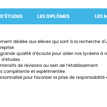
 D’ÉTUDES
LES DIPLÔMES
LES 
e gestion et numérique
 spécialité est composé de 4 enseignements spécif
finances ; mercatique (marketing) ; ressources huma
tèmes d’information de gestion.
èrement dédiée aux élèves qui sont à la recherche d
reprise.
 grande qualité d’écoute pour aider nos lycéens à ré
 d’études.
ntensifs de révisions au sein de l’établissement
ts compétente et expérimentée.
nnalisé pour favoriser la prise de responsabilité