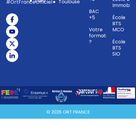
CGV
Toulouse
#OrtFranceOfficiel
Immobilie
BAC
+5
École
BTS
Votre
MCO
formation
?
École
BTS
SIO
© 2026 ORT FRANCE