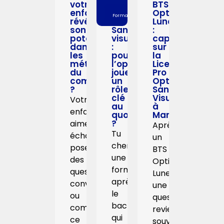
votre
BTS
Nos
enfant
Opticien-
Formations
révélait
Lunetier
son
Santé
:
potentiel
visuelle
cap
dans
:
sur
les
pourquoi
la
métiers
l’opticien
Licence
du
joue
Pro
commerce
un
Optique
?
rôle
Santé
clé
Visuelle
Votre
au
à
enfant
quotidien
Marseille
?
aime
Après
Tu
échanger,
un
cherches
poser
BTS
une
des
Opticien-
formation
questions,
Lunetier,
après
convaincre
une
le
ou
question
bac
comprendre
revient
qui
ce
souvent