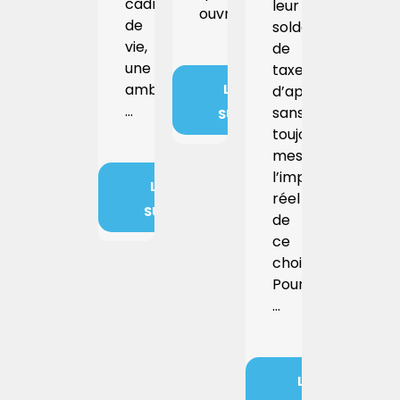
cadre
leur
ouvre…
de
solde
vie,
de
une
taxe
ambiance,
LIRE
d’apprentissage
LA
…
sans
SUITE
toujours
mesurer
l’impact
LIRE
réel
LA
SUITE
de
ce
choix.
Pourtant,
…
LIRE
LA