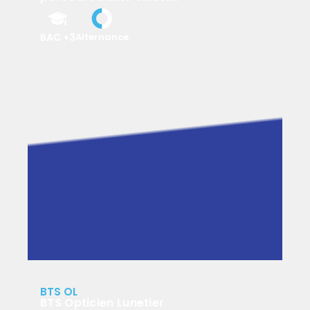
parcours Santé Visuelle
BAC +3
Alternance
BAC +3
1 an
Marseille
JE DECOUVRE
BTS OL
BTS OL
BTS Opticien Lunetier