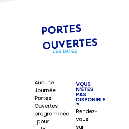
P
ORTES
OUVERTES
LES DATES
Aucune
VOUS
N’ÊTES
Journée
PAS
Portes
DISPONIBLE
?
Ouvertes
Rendez-
programmée
vous
pour
sur