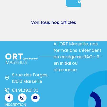
SUITE
Voir tous nos articles
A l’ORT Marseille, nos
formations s’étendent
du collège au BAC+ 3
en initial ou
alternance.
9 rue des Forges,
13010 Marseille
04.91.29.61.33
INSCRIPTION