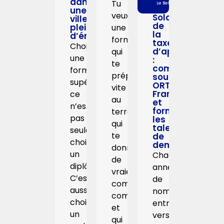
dans
Tu
Le Bel
une
veux
Solde
ville
de
pleine
une
la
d’énergie
formation
taxe
Choisir
d’apprentissag
qui
une
:
te
comment
formation
prépare
soutenir
supérieure,
ORT
vite
France
ce
au
et
n’est
former
terrain,
pas
les
qui
talents
seulement
te
de
choisir
demain
donne
un
Chaque
de
diplôme.
année,
vraies
C’est
de
compétences
aussi
nombreuses
commerciales
choisir
entreprises
et
un
versent
qui