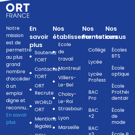
En
Nos
Nos
Nos
Notre
mission
savoir
établissements
Formations
cursus
est de
plus
Ecole
permettre
Collège
Écoles
de
Soutenez
BTS
au plus
travail
l’ORT
Lycée
grand
École
Montreuil
Contactez
nombre
Lycée
optique
l’ORT
Villiers-
d’accéder
Professionnel
Le-Bel
ORT
à un
École
BAC
Prothésis
Recrute
emploi
Choisy-
Pro
dentaire
digne et
Le-Roi
WORLD
reconnu…
Strasbourg
ORT
BAC
École
En savoir
+2
de
Lyon
Mentions
plus
mode
légales
Marseille
BAC
+3
École BTS