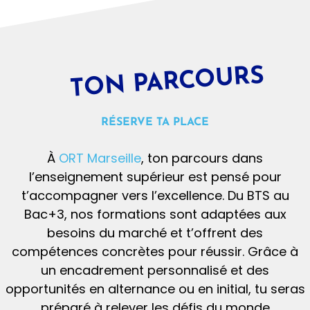
Toulouse
JE DECOUVRE
TON PARCOURS
RÉSERVE TA PLACE
À
ORT Marseille
, ton parcours dans
l’enseignement supérieur est pensé pour
t’accompagner vers l’excellence. Du BTS au
Bac+3, nos formations sont adaptées aux
BTS NDRC
Licence Pro Optique parcours Santé
BTS NDRC
Licence Pro Optique parcours
besoins du marché et t’offrent des
BTS Négociation Digitalisation Relation
Visuelle
Santé Visuelle
BTS Négociation Digitalisation
Licence Professionnelle Optique
Client
compétences concrètes pour réussir. Grâce à
Licence Professionnelle Optique
Relation Client
parcours Santé Visuelle
un encadrement personnalisé et des
parcours Santé Visuelle
Initial
BAC +2
Alternance
opportunités en alternance ou en initial, tu seras
BAC +2
1350 h en présentiel
BAC +3
Alternance
préparé à relever les défis du monde
BAC +3
1 an