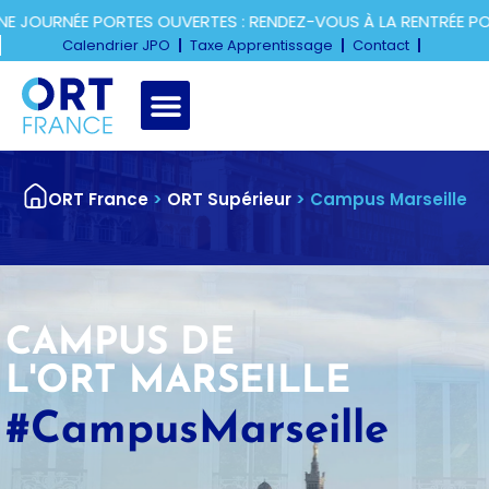
RNÉE PORTES OUVERTES : RENDEZ-VOUS À LA RENTRÉE POUR 
Calendrier JPO
Taxe Apprentissage
Contact
ORT France
>
ORT Supérieur
>
Campus Marseille
CAMPUS DE
L'ORT MARSEILLE
#CampusMarseille