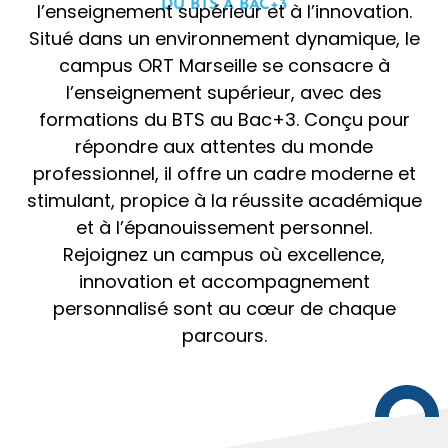
DU BTS À BAC+3
l’enseignement supérieur et à l’innovation.
JE DECOUVRE
Situé dans un environnement dynamique, le
campus ORT Marseille se consacre à
l’enseignement supérieur, avec des
formations du BTS au Bac+3. Conçu pour
répondre aux attentes du monde
professionnel, il offre un cadre moderne et
stimulant, propice à la réussite académique
et à l’épanouissement personnel.
Rejoignez un campus où excellence,
innovation et accompagnement
BTS OL
BTS OL
personnalisé sont au cœur de chaque
BTS Opticien Lunetier
BTS Opticien Lunetier
parcours.
Initial
BAC +2
Alternance
BAC +2
1350 h
|
|
|
Marseille
Montreuil
Strasbourg