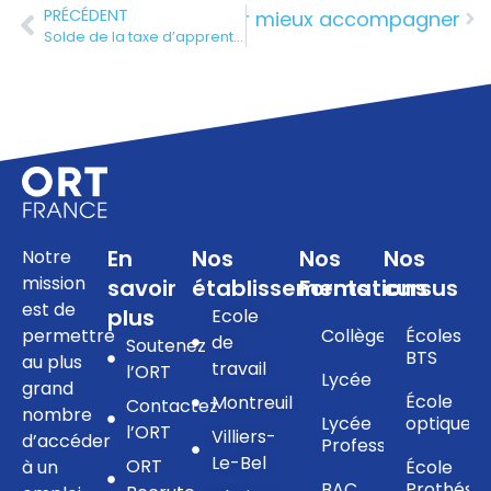
PRÉCÉDENT
urg, mieux comprendre pour mieux accompagner
Solde de la taxe d’apprentissage : comment soutenir ORT France et former les talents de demain
En
Nos
Nos
Nos
Notre
mission
savoir
établissements
Formations
cursus
est de
plus
Ecole
permettre
Collège
Écoles
de
Soutenez
BTS
au plus
travail
l’ORT
Lycée
grand
École
Montreuil
Contactez
nombre
Lycée
optique
l’ORT
Villiers-
d’accéder
Professionnel
Le-Bel
ORT
à un
École
BAC
Prothésis