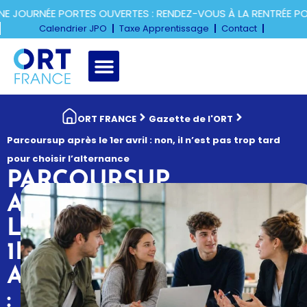
OURNÉE PORTES OUVERTES : RENDEZ-VOUS À LA RENTRÉE POUR
Calendrier JPO
Taxe Apprentissage
Contact
ORT FRANCE
Gazette de l'ORT
Parcoursup après le 1er avril : non, il n’est pas trop tard
pour choisir l’alternance
PARCOURSUP
APRÈS
LE
1ER
AVRIL
: