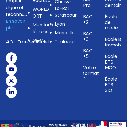
Recrute
emploi
Choisy-
Pro
dentaire
digne et
Le-Roi
WORLD
reconnu…
Strasbourg
ORT
BAC
École
En savoir
+2
de
Lyon
Mentions
plus
mode
légales
Marseille
BAC
+3
École BTS
CGV
Toulouse
#OrtFranceOfficiel
Immobilie
BAC
+5
École
BTS
Votre
MCO
formation
?
École
BTS
SIO