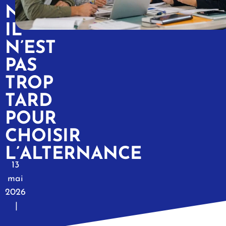
NON,
IL
N’EST
PAS
TROP
TARD
POUR
CHOISIR
L’ALTERNANCE
13
mai
2026
|