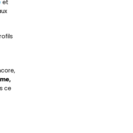
e
et
aux
ofils
ncore,
sme,
s ce