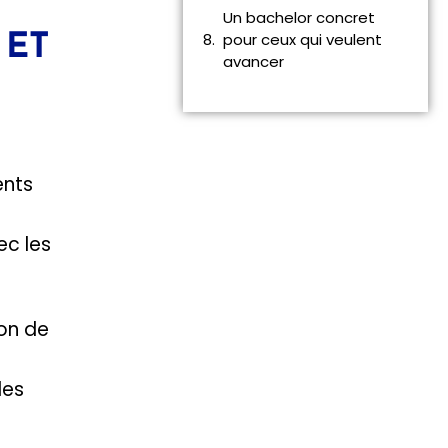
Un bachelor concret
pour ceux qui veulent
 ET
avancer
ents
ec les
ion de
des