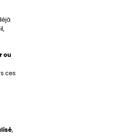
déjà
l,
r ou
rs ces
lisé
,