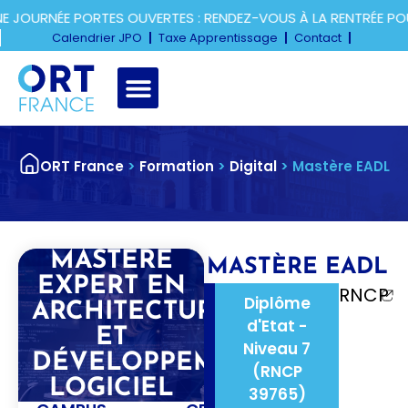
URNÉE PORTES OUVERTES : RENDEZ-VOUS À LA RENTRÉE POUR 
Calendrier JPO
Taxe Apprentissage
Contact
ORT France
>
Formation
>
Digital
>
Mastère EADL
MASTÈRE
MASTÈRE EADL
EXPERT EN
RNCP
Diplôme
ARCHITECTURE
d'Etat -
ET
Niveau 7
DÉVELOPPEMENT
(RNCP
LOGICIEL
39765)