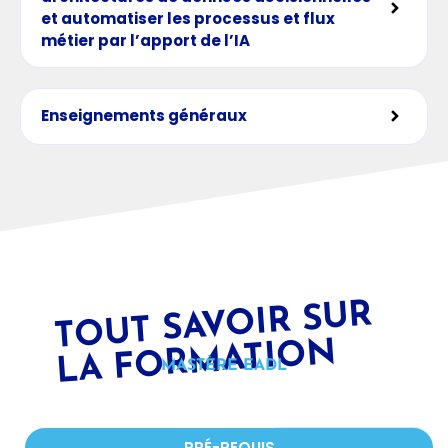
et automatiser les processus et flux
métier par l’apport de l’IA
Enseignements généraux
T
OUT SAV
OIR SUR
LA F
OR
MATI
O
N
MASTÈRE EADL
PRÉ-REQUIS