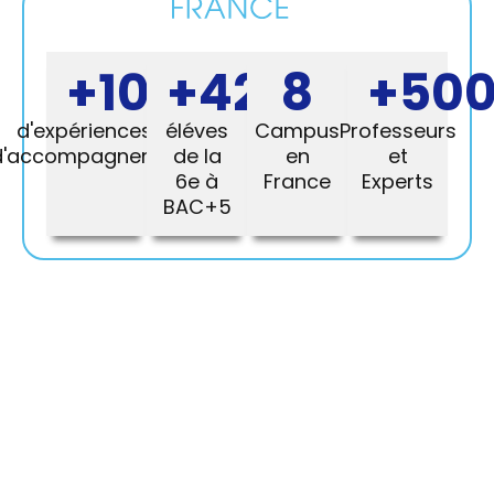
+
100
+
ans
4200
8
+
50
d'expériences et
éléves
Campus
Professeurs
d'accompagnements
de la
en
et
6e à
France
Experts
BAC+5