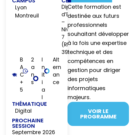
CAMPUS
CERTIFICATION
Cette formation est
Diplôme
Lyon
d’Etat
Montreuil
destinée aux futurs
–
professionnels
Niveau
souhaitant développer
7
à la fois une expertise
(RNCP
technique et des
39765)
B
2
I
Alt
compétences en
A
a
n
ern
gestion pour diriger
C
n
it
an
des projets
+
s
i
ce
informatiques
5
a
majeurs.
l
THÉMATIQUE
Digital
VOIR LE
PROGRAMME
PROCHAINE
JE
SESSION
M’INSCRIS
Septembre 2026