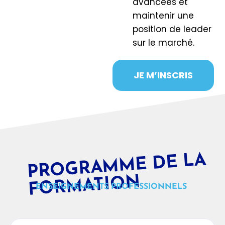
avancées et
maintenir une
position de leader
sur le marché.
JE M’INSCRIS
PR
OGRA
M
ME DE LA
F
OR
MATI
O
N
ENSEIGNEMENTS PROFESSIONNELS