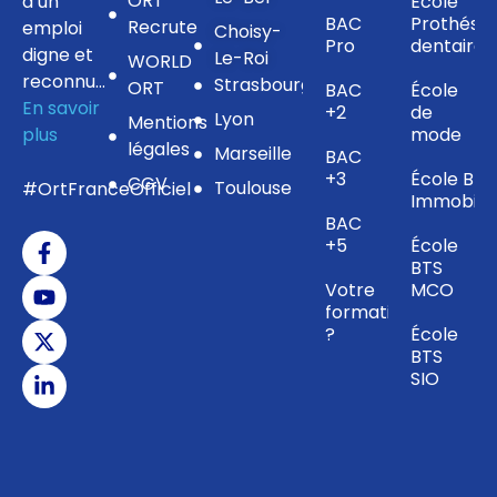
ORT
à un
École
BAC
Prothésis
Recrute
emploi
Choisy-
Pro
dentaire
digne et
Le-Roi
WORLD
reconnu…
Strasbourg
ORT
BAC
École
En savoir
+2
de
Lyon
Mentions
plus
mode
légales
Marseille
BAC
+3
École BTS
CGV
Toulouse
#OrtFranceOfficiel
Immobilie
BAC
+5
École
BTS
Votre
MCO
formation
?
École
BTS
SIO