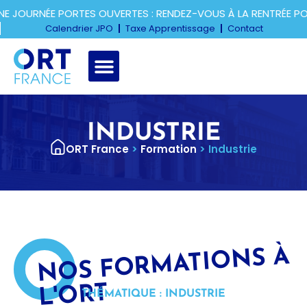
E JOURNÉE PORTES OUVERTES : RENDEZ-VOUS À LA RENTRÉE P
Calendrier JPO
Taxe Apprentissage
Contact
INDUSTRIE
ORT France
>
Formation
>
Industrie
N
OS F
OR
MATI
O
NS À
L'
ORT
THÉMATIQUE : INDUSTRIE