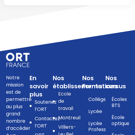
En
Nos
Nos
Nos
Notre
mission
savoir
établissements
Formations
cursus
est de
plus
Ecole
permettre
Collège
Écoles
de
Soutenez
BTS
au plus
travail
l’ORT
Lycée
grand
École
Montreuil
Contactez
nombre
Lycée
optique
l’ORT
Villiers-
d’accéder
Professionnel
Le-Bel