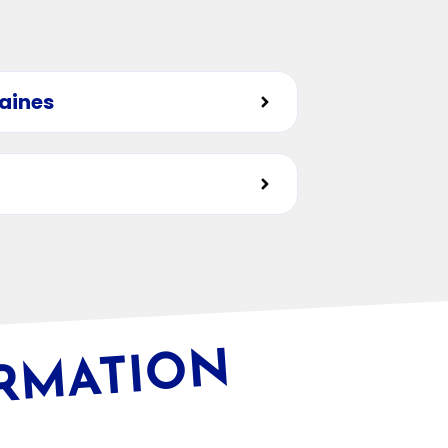
maines
ORMATION