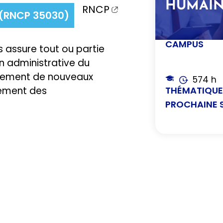
HUMAIN
RNCP
 (RNCP 35030)
CAMPUS
 assure tout ou partie
on administrative du
rutement de nouveaux
574 h
pement des
THÉMATIQU
PROCHAINE 