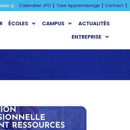
Calendrier JPO
Taxe Apprentissage
Contact
 LES ÉTABLISSEMENTS ORT FRANCE.
PROCHAINE JOURNÉE P
R
ÉCOLES
CAMPUS
ACTUALITÉS
ENTREPRISE
ION
SIONNELLE
ANT RESSOURCES