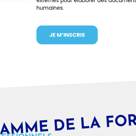
externes pour élaborer des document
humaines.
JE M’INSCRIS
AMME DE LA FO