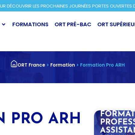
DÉCOUVRIR LES PROCHAINES JOURNÉES PORTES OUVERTES DANS
FORMATIONS
ORT PRÉ-BAC
ORT SUPÉRIEU
ORT France
>
Formation
>
Formation Pro ARH
FORMAT
N PRO ARH
PROFES
ASSIST