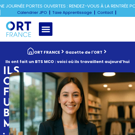
 JOURNÉE PORTES OUVERTES : RENDEZ-VOUS À LA RENTRÉE PO
Calendrier JPO
Taxe Apprentissage
Contact
ORT FRANCE
Gazette de l'ORT
Ils ont fait un BTS MCO : voici où ils travaillent aujourd’hui
ILS
ONT
FAIT
UN
BTS
MCO
: