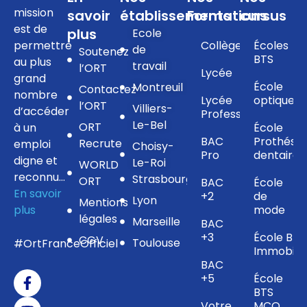
mission
savoir
établissements
Formations
cursus
est de
plus
Ecole
permettre
Collège
Écoles
de
Soutenez
BTS
au plus
travail
l’ORT
Lycée
grand
École
Montreuil
Contactez
nombre
Lycée
optique
l’ORT
Villiers-
d’accéder
Professionnel
Le-Bel
ORT
à un
École
BAC
Prothésis
Recrute
emploi
Choisy-
Pro
dentaire
digne et
Le-Roi
WORLD
reconnu…
Strasbourg
ORT
BAC
École
En savoir
+2
de
Lyon
Mentions
plus
mode
légales
Marseille
BAC
+3
École BTS
CGV
Toulouse
#OrtFranceOfficiel
Immobilie
BAC
+5
École
BTS
Votre
MCO