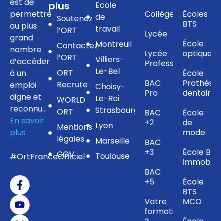
est de
plus
Ecole
permettre
Collège
Écoles
de
Soutenez
BTS
au plus
travail
l’ORT
Lycée
grand
École
Montreuil
Contactez
nombre
Lycée
optique
l’ORT
Villiers-
d’accéder
Professionnel
Le-Bel
ORT
à un
École
BAC
Prothésis
Recrute
emploi
Choisy-
Pro
dentaire
digne et
Le-Roi
WORLD
reconnu…
Strasbourg
ORT
BAC
École
En savoir
+2
de
Lyon
Mentions
plus
mode
légales
Marseille
BAC
+3
École BTS
CGV
Toulouse
#OrtFranceOfficiel
Immobilie
BAC
+5
École
BTS
Votre
MCO
formation