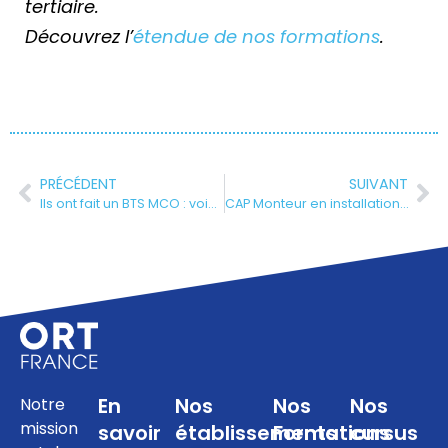
tertiaire.
Découvrez l’
étendue de nos formations
.
PRÉCÉDENT
SUIVANT
Ils ont fait un BTS MCO : voici où ils travaillent aujourd’hui
CAP Monteur en installations sanitaires : Ilan raconte sa nouvelle vie sur les chantiers
En
Nos
Nos
Nos
Notre
mission
savoir
établissements
Formations
cursus