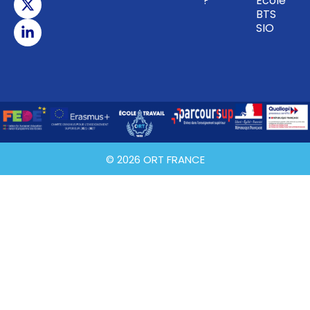
?
École
BTS
SIO
© 2026 ORT FRANCE