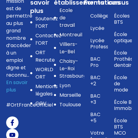
mission
savoir
établissements
Formations
cursus
est de
plus
Ecole
permettre
Collège
Écoles
de
Soutenez
BTS
au plus
travail
l’ORT
Lycée
grand
École
Montreuil
Contactez
nombre
Lycée
optique
l’ORT
Villiers-
d’accéder
Professionnel
Le-Bel
ORT
à un
École
BAC
Prothésis
Recrute
emploi
Choisy-
Pro
dentaire
digne et
Le-Roi
WORLD
reconnu…
Strasbourg
ORT
BAC
École
En savoir
+2
de
Lyon
Mentions
plus
mode
légales
Marseille
BAC
+3
École BTS
CGV
Toulouse
#OrtFranceOfficiel
Immobilie
BAC
+5
École
BTS
Votre
MCO