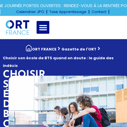
JOURNÉE PORTES OUVERTES : RENDEZ-VOUS À LA RENTRÉE POU
Calendrier JPO
Taxe Apprentissage
Contact
ORT FRANCE
Gazette de l'ORT
Choisir son école de BTS quand on doute : le guide des
indécis
CHOISIR
SON
ÉCOLE
DE
BTS
QUAND