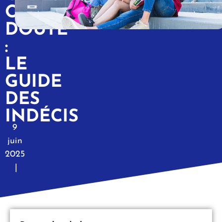
ON
DOUTE
:
LE
GUIDE
DES
INDÉCIS
9
juin
2025
|