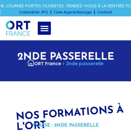
E JOURNÉE PORTES OUVERTES : RENDEZ-VOUS À LA RENTRÉE P
Calendrier JPO
Taxe Apprentissage
Contact
2NDE PASSERELLE
ORT France
>
2nde passerelle
N
OS F
OR
MATI
O
NS À
L'
ORT
CLASSE : 2NDE PASSERELLE