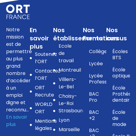
En
Nos
Nos
Nos
Notre
mission
savoir
établissements
Formations
cursus
est de
plus
Ecole
permettre
Collège
Écoles
de
Soutenez
BTS
au plus
travail
l’ORT
Lycée
grand
École
Montreuil
Contactez
nombre
Lycée
optique
l’ORT
Villiers-
d’accéder
Professionnel
Le-Bel
ORT
à un
École
BAC
Prothésis
Recrute
emploi
Choisy-
Pro
dentaire
digne et
Le-Roi
WORLD
reconnu…
Strasbourg
ORT
BAC
École
En savoir
+2
de
Lyon
Mentions
plus
mode
légales
Marseille
BAC