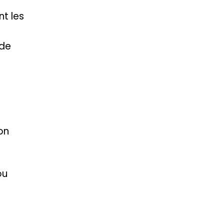
nt les
 de
on
ou