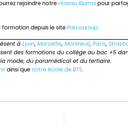
ourrez rejoindre notre
réseau Alumni
pour parta
formation depuis le site
Parcoursup
.
résent à
Lyon
,
Marseille
,
Montreuil
,
Paris
,
Strasb
posent des formations du collège au bac +5 dan
 la mode, du paramédical et du tertiaire.
ns
ainsi que
notre école de BTS
.