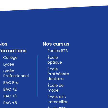
Nos
Nos cursus
Formations
Écoles BTS
Collège
École
optique
Lycée
École
Lycée
Prothésiste
Professionnel
dentaire
BAC Pro
École de
BAC +2
mode
BAC +3
École BTS
Immobilier
BAC +5