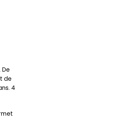
. De
st de
ans. 4
ermet