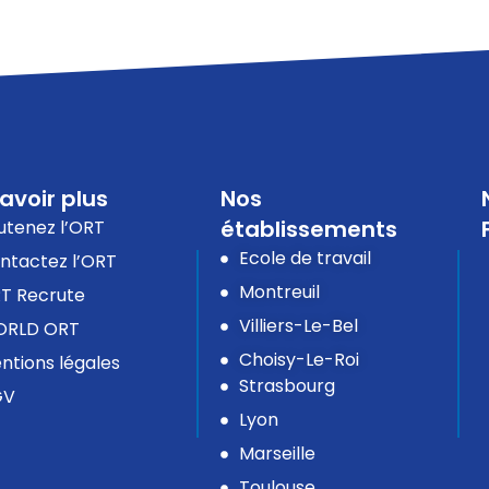
avoir plus
Nos
établissements
utenez l’ORT
Ecole de travail
ntactez l’ORT
Montreuil
T Recrute
Villiers-Le-Bel
RLD ORT
Choisy-Le-Roi
ntions légales
Strasbourg
GV
Lyon
Marseille
Toulouse