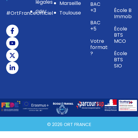
légales
Marseille
BAC
+3
École BTS
CGV
Toulouse
#OrtFranceOfficiel
Immobilie
BAC
+5
École
BTS
Votre
MCO
formation
?
École
BTS
SIO
© 2026 ORT FRANCE