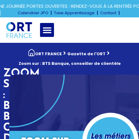
 JOURNÉE PORTES OUVERTES : RENDEZ-VOUS À LA RENTRÉE PO
Calendrier JPO
Taxe Apprentissage
Contact
ORT FRANCE
Gazette de l'ORT
Zoom sur : BTS Banque, conseiller de clientèle
ZOOM
SUR
:
BTS
BANQUE,
CONSEILLER
DE