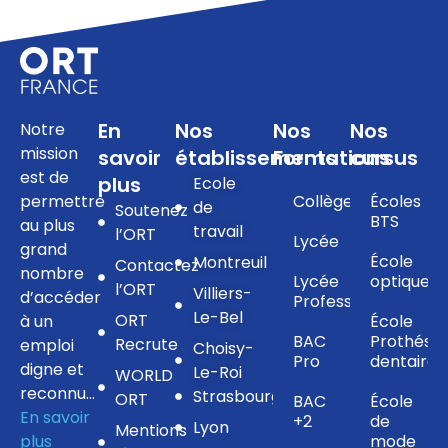
En
Nos
Nos
Nos
Notre
mission
savoir
établissements
Formations
cursus
est de
plus
Ecole
permettre
Collège
Écoles
de
Soutenez
BTS
au plus
travail
l’ORT
Lycée
grand
École
Montreuil
Contactez
nombre
Lycée
optique
l’ORT
Villiers-
d’accéder
Professionnel
Le-Bel
ORT
à un
École
BAC
Prothésis
Recrute
emploi
Choisy-
Pro
dentaire
digne et
Le-Roi
WORLD
reconnu…
Strasbourg
ORT
BAC
École
En savoir
+2
de
Lyon
Mentions
plus
mode