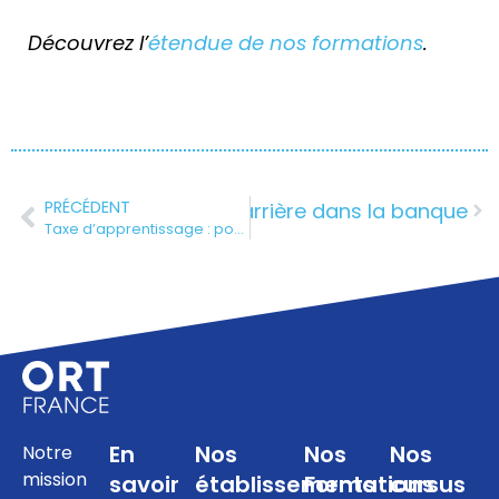
Découvrez l’
étendue de nos formations
.
PRÉCÉDENT
pagner : les clés d’une carrière dans la banque
Taxe d’apprentissage : pourquoi soutenir les écoles qui forment vos futurs talents
En
Nos
Nos
Nos
Notre
mission
savoir
établissements
Formations
cursus