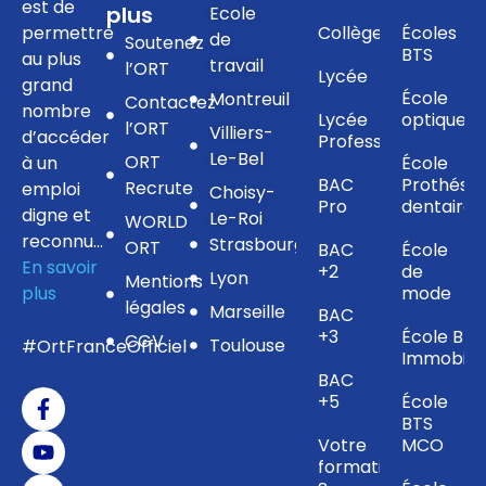
est de
plus
Ecole
permettre
Collège
Écoles
de
Soutenez
BTS
au plus
travail
l’ORT
Lycée
grand
École
Montreuil
Contactez
nombre
Lycée
optique
l’ORT
Villiers-
d’accéder
Professionnel
Le-Bel
ORT
à un
École
BAC
Prothésis
Recrute
emploi
Choisy-
Pro
dentaire
digne et
Le-Roi
WORLD
reconnu…
Strasbourg
ORT
BAC
École
En savoir
+2
de
Lyon
Mentions
plus
mode
légales
Marseille
BAC
+3
École BTS
CGV
Toulouse
#OrtFranceOfficiel
Immobilie
BAC
+5
École
BTS
Votre
MCO
formation