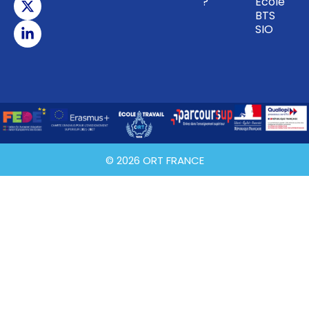
?
École
BTS
SIO
© 2026 ORT FRANCE