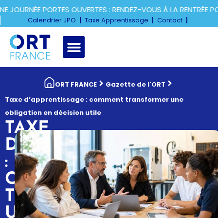
URNÉE PORTES OUVERTES : RENDEZ-VOUS À LA RENTRÉE POUR
Calendrier JPO
Taxe Apprentissage
Contact
ORT FRANCE
Gazette de l'ORT
Taxe d’apprentissage : comment transformer une
obligation en décision utile
TAXE
D’APPRENTISSAGE
:
COMMENT
TRANSFORMER
UNE