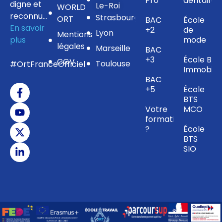
Pro
dentaire
digne et
Le-Roi
WORLD
reconnu…
Strasbourg
ORT
BAC
École
En savoir
+2
de
Lyon
Mentions
plus
mode
légales
Marseille
BAC
+3
École BTS
CGV
Toulouse
#OrtFranceOfficiel
Immobilie
BAC
+5
École
BTS
Votre
MCO
formation
?
École
BTS
SIO