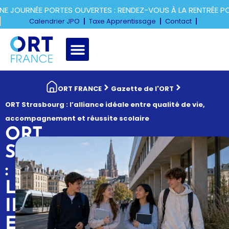
OURNÉE PORTES OUVERTES : RENDEZ-VOUS À LA RENTRÉE POUR
Calendrier JPO
Taxe Apprentissage
Contact
ORT FRANCE
Gazette de l'ORT
ORT Strasbourg : l’alliance idéale entre qualité de vie,
accompagnement et réussite scolaire
ORT
STRASBOURG
:
L’ALLIANCE
IDÉALE
ENTRE