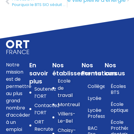
Pourquoi le BTS SIO séduit de plus en plus d’étudiants attirés par l’informatique
En
Nos
Nos
Nos
Notre
mission
savoir
établissements
Formations
cursus
est de
plus
Ecole
permettre
Collège
Écoles
de
Soutenez
BTS
au plus
travail
l’ORT
Lycée
grand
École
Montreuil
Contactez
nombre
Lycée
optique
l’ORT
Villiers-
d’accéder
Professionnel
Le-Bel
ORT
à un
École
BAC
Prothésis
Recrute
emploi
Choisy-