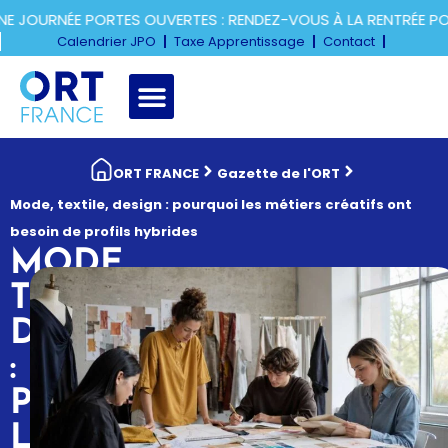
URNÉE PORTES OUVERTES : RENDEZ-VOUS À LA RENTRÉE POUR
Calendrier JPO
Taxe Apprentissage
Contact
ORT FRANCE
Gazette de l'ORT
Mode, textile, design : pourquoi les métiers créatifs ont
besoin de profils hybrides
MODE,
TEXTILE,
DESIGN
:
POURQUOI
LES