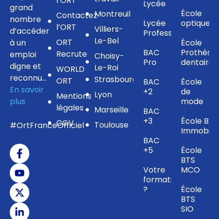
l’ORT
Lycée
grand
École
Montreuil
Contactez
nombre
Lycée
optique
l’ORT
Villiers-
d’accéder
Professionnel
Le-Bel
ORT
à un
École
BAC
Prothésis
Recrute
emploi
Choisy-
Pro
dentaire
digne et
Le-Roi
WORLD
reconnu…
Strasbourg
ORT
BAC
École
En savoir
+2
de
Lyon
Mentions
plus
mode
légales
Marseille
BAC
+3
École BTS
CGV
Toulouse
#OrtFranceOfficiel
Immobilie
BAC
+5
École
BTS
Votre
MCO
formation
?
École
BTS
SIO