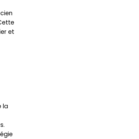
icien
Cette
er et
 la
s.
égie