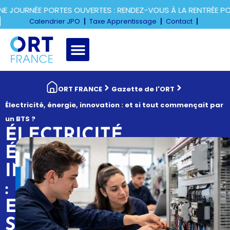
OURNÉE PORTES OUVERTES : RENDEZ-VOUS À LA RENTRÉE POUR
Calendrier JPO
Taxe Apprentissage
Contact
ORT FRANCE
Gazette de l'ORT
Électricité, énergie, innovation : et si tout commençait par
un BTS ?
ÉLECTRICITÉ,
ÉNERGIE,
INNOVATION
:
ET
SI