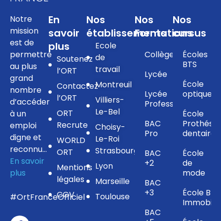
En
Nos
Nos
Nos
Notre
mission
savoir
établissements
Formations
cursus
est de
plus
Ecole
permettre
Collège
Écoles
de
Soutenez
BTS
au plus
travail
l’ORT
Lycée
grand
École
Montreuil
Contactez
nombre
Lycée
optique
l’ORT
Villiers-
d’accéder
Professionnel
Le-Bel
ORT
à un
École
BAC
Prothésis
Recrute
emploi
Choisy-
Pro
dentaire
digne et
Le-Roi
WORLD
reconnu…
Strasbourg
ORT
BAC
École
En savoir
+2
de
Lyon
Mentions
plus
mode
légales
Marseille
BAC
+3
École BTS
CGV
Toulouse
#OrtFranceOfficiel
Immobilie
BAC