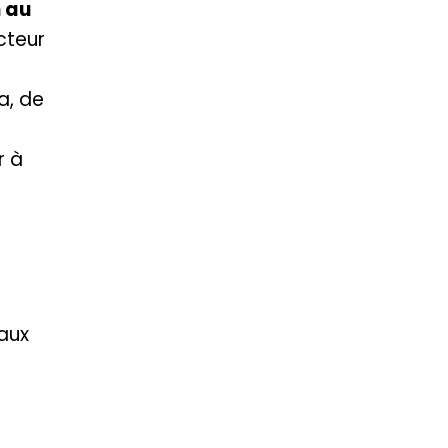
 au
cteur
a, de
r à
aux