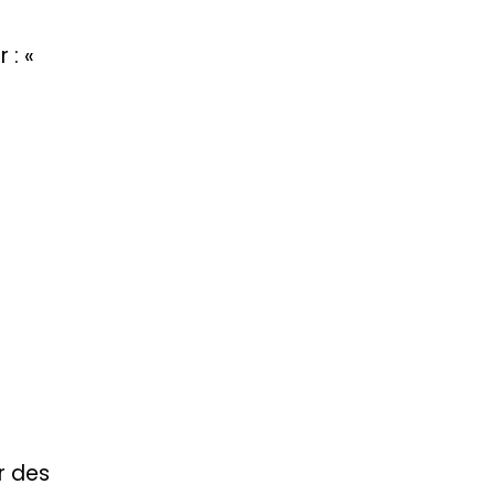
 : «
r des