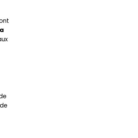
 ont
ca
aux
 de
 de