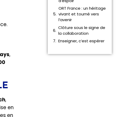
d’espoir
ORT France : un héritage
vivant et tourné vers
l’avenir
nce.
Clôture sous le signe de
la collaboration
Enseigner, c’est espérer
pays
,
00
LE
ch
,
ise en
ves en