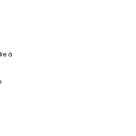
dre à
n