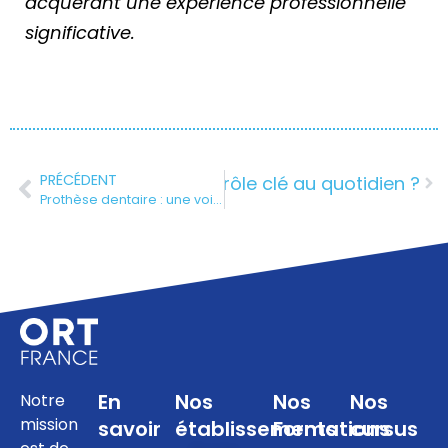
acquérant une expérience professionnelle
significative.
PRÉCÉDENT
ourquoi l’opticien joue un rôle clé au quotidien ?
Prothèse dentaire : une voie professionnelle pour les jeunes minutieux et manuels
En
Nos
Nos
Nos
Notre
mission
savoir
établissements
Formations
cursus