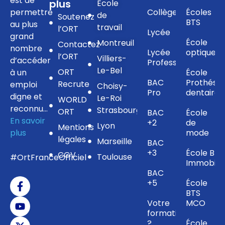
est de
plus
Ecole
permettre
Collège
Écoles
de
Soutenez
BTS
au plus
travail
l’ORT
Lycée
grand
École
Montreuil
Contactez
nombre
Lycée
optique
l’ORT
Villiers-
d’accéder
Professionnel
Le-Bel
ORT
à un
École
BAC
Prothésis
Recrute
emploi
Choisy-
Pro
dentaire
digne et
Le-Roi
WORLD
reconnu…
Strasbourg
ORT
BAC
École
En savoir
+2
de
Lyon
Mentions
plus
mode
légales
Marseille
BAC
+3
École BTS
CGV
Toulouse
#OrtFranceOfficiel
Immobilie
BAC
+5
École
BTS
Votre
MCO
formation
?
École