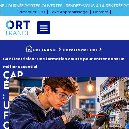
OURNÉE PORTES OUVERTES : RENDEZ-VOUS À LA RENTRÉE POUR
Calendrier JPO
Taxe Apprentissage
Contact
ORT FRANCE
Gazette de l'ORT
CAP Électricien : une formation courte pour entrer dans un
métier essentiel
CAP
ÉLECTRICIEN
:
UNE
FORMATION
COURTE