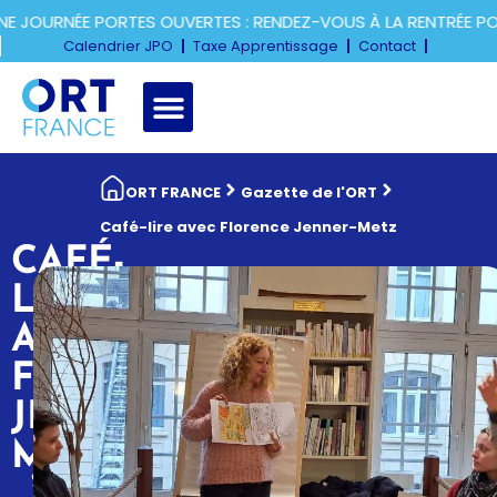
JOURNÉE PORTES OUVERTES : RENDEZ-VOUS À LA RENTRÉE POU
Calendrier JPO
Taxe Apprentissage
Contact
ORT FRANCE
Gazette de l'ORT
Café-lire avec Florence Jenner-Metz
CAFÉ-
LIRE
AVEC
FLORENCE
JENNER-
METZ
29