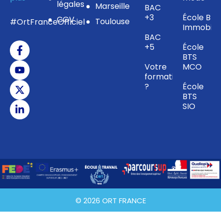
légales
Marseille
BAC
+3
École BTS
CGV
Toulouse
#OrtFranceOfficiel
Immobilie
BAC
+5
École
BTS
Votre
MCO
formation
?
École
BTS
SIO
© 2026 ORT FRANCE