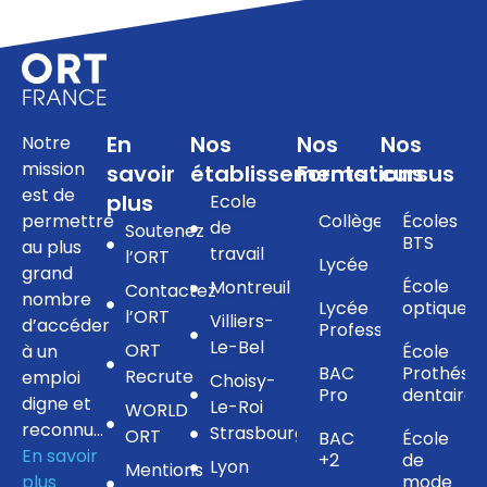
En
Nos
Nos
Nos
Notre
mission
savoir
établissements
Formations
cursus
est de
plus
Ecole
permettre
Collège
Écoles
de
Soutenez
BTS
au plus
travail
l’ORT
Lycée
grand
École
Montreuil
Contactez
nombre
Lycée
optique
l’ORT
Villiers-
d’accéder
Professionnel
Le-Bel
ORT
à un
École
BAC
Prothésis
Recrute
emploi
Choisy-
Pro
dentaire
digne et
Le-Roi
WORLD
reconnu…
Strasbourg
ORT
BAC
École
En savoir
+2
de
Lyon
Mentions
plus
mode