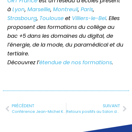
ORT France
est un réseau d’écoles présent
à
Lyon
,
Marseille
,
Montreuil
,
Paris
,
Strasbourg
,
Toulouse
et
Villiers-le-Bel
. Elles
proposent des formations du collège au
bac +5 dans les domaines du digital, de
l’énergie, de la mode, du paramédical et du
tertiaire.
Découvrez l’
étendue de nos formations
.
PRÉCÉDENT
SUIVANT
Conférence Jean-Michel Koch : Chef-d’œuvre inconnu de Balzac
Retours positifs au Salon des écoles juives