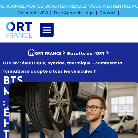
JOURNÉE PORTES OUVERTES : RENDEZ-VOUS À LA RENTRÉE POU
Calendrier JPO
Taxe Apprentissage
Contact
ORT FRANCE
Gazette de l'ORT
BTS MV : électrique, hybride, thermique – comment la
formation s’adapte à tous les véhicules ?
BTS
MV
:
ÉLECTRIQUE,
HYBRIDE,
THERMIQUE