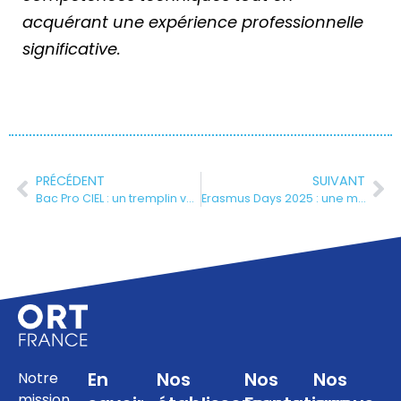
acquérant une expérience professionnelle
significative.
PRÉCÉDENT
SUIVANT
Bac Pro CIEL : un tremplin vers les métiers du numérique, même sans passer par un bac général
Erasmus Days 2025 : une matinée d’échanges et d’ouverture internationale à l’ORT Strasbourg
En
Nos
Nos
Nos
Notre
mission