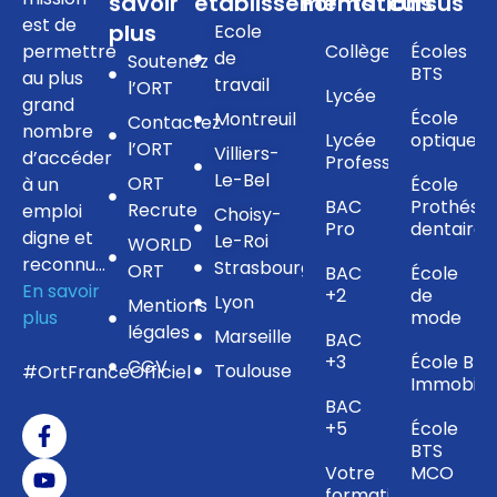
savoir
établissements
Formations
cursus
est de
plus
Ecole
permettre
Collège
Écoles
de
Soutenez
BTS
au plus
travail
l’ORT
Lycée
grand
École
Montreuil
Contactez
nombre
Lycée
optique
l’ORT
Villiers-
d’accéder
Professionnel
Le-Bel
ORT
à un
École
BAC
Prothésis
Recrute
emploi
Choisy-
Pro
dentaire
digne et
Le-Roi
WORLD
reconnu…
Strasbourg
ORT
BAC
École
En savoir
+2
de
Lyon
Mentions
plus
mode
légales
Marseille
BAC
+3
École BTS
CGV
Toulouse
#OrtFranceOfficiel
Immobilie
BAC
+5
École
BTS
Votre
MCO
formation