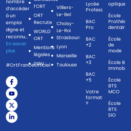
nombre
Lycée
optique
l’ORT
Villiers-
d’accéder
Professionnel
Le-Bel
ORT
à un
École
BAC
Prothésis
Recrute
emploi
Choisy-
Pro
dentaire
digne et
Le-Roi
WORLD
reconnu…
Strasbourg
ORT
BAC
École
En savoir
+2
de
Lyon
Mentions
plus
mode
légales
Marseille
BAC
+3
École BTS
CGV
Toulouse
#OrtFranceOfficiel
Immobilie
BAC
+5
École
BTS
Votre
MCO
formation
?
École
BTS
SIO