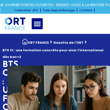
 JOURNÉE PORTES OUVERTES : RENDEZ-VOUS À LA RENTRÉE PO
Calendrier JPO
Taxe Apprentissage
Contact
ORT FRANCE
Gazette de l'ORT
BTS CI : une formation concrète pour viser l’international
dès bac+2
BTS
CI
:
UNE
FORMATION
CONCRÈTE