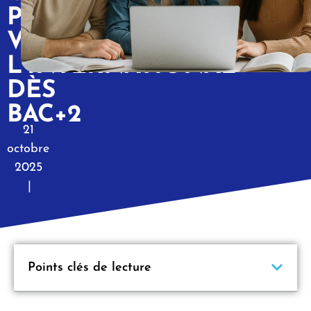
POUR
VISER
L’INTERNATIONAL
DÈS
BAC+2
21
octobre
2025
|
Points clés de lecture