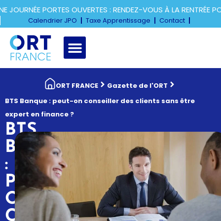
JOURNÉE PORTES OUVERTES : RENDEZ-VOUS À LA RENTRÉE POU
Calendrier JPO
Taxe Apprentissage
Contact
ORT FRANCE
Gazette de l'ORT
BTS Banque : peut-on conseiller des clients sans être
expert en finance ?
BTS
BANQUE
:
PEUT-
ON
CONSEILLER