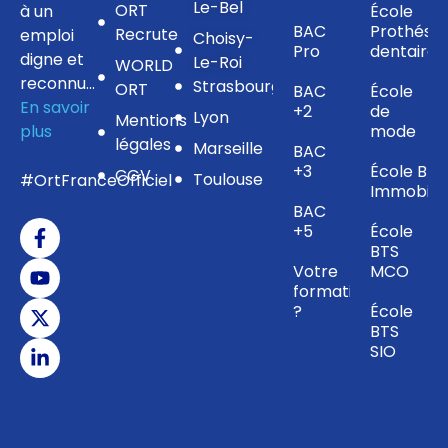
Le-Bel
ORT
à un
École
BAC
Prothésis
Recrute
emploi
Choisy-
Pro
dentaire
digne et
Le-Roi
WORLD
reconnu…
Strasbourg
ORT
BAC
École
En savoir
+2
de
Lyon
Mentions
plus
mode
légales
Marseille
BAC
+3
École BTS
CGV
Toulouse
#OrtFranceOfficiel
Immobilie
BAC
+5
École
BTS
Votre
MCO
formation
?
École
BTS
SIO