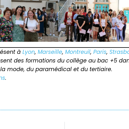
résent à
Lyon
,
Marseille
,
Montreuil
,
Paris
,
Strasb
posent des formations du collège au bac +5 dan
 la mode, du paramédical et du tertiaire.
ns
.