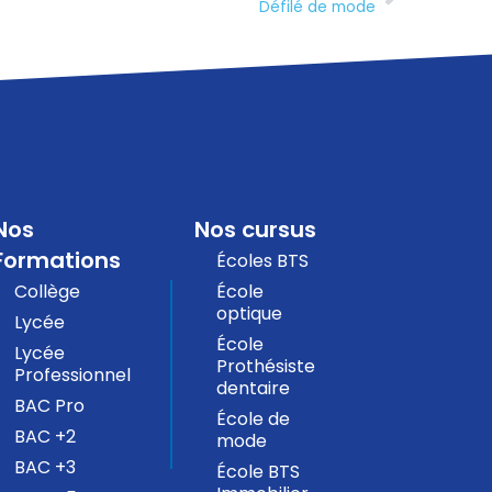
Défilé de mode
Nos
Nos cursus
Formations
Écoles BTS
Collège
École
optique
Lycée
École
Lycée
Prothésiste
Professionnel
dentaire
BAC Pro
École de
BAC +2
mode
BAC +3
École BTS