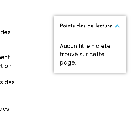
Points clés de lecture
 des
Aucun titre n’a été
trouvé sur cette
nent
page.
tion.
ts des
 des