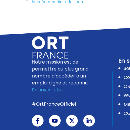
Journée mondiale de l’eau
En s
Notre mission est de
So
permettre au plus grand
nombre d’accéder à un
Co
emploi digne et reconnu…
OR
En savoir plus
WO
#OrtFranceOfficiel
Me
C