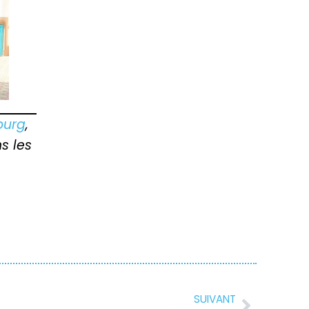
ourg
,
s les
SUIVANT