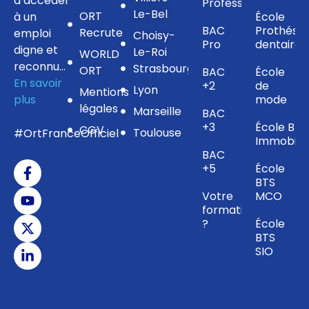
d’accéder
Professionnel
Le-Bel
ORT
à un
École
BAC
Prothésis
Recrute
emploi
Choisy-
Pro
dentaire
digne et
Le-Roi
WORLD
reconnu…
Strasbourg
ORT
BAC
École
En savoir
+2
de
Lyon
Mentions
plus
mode
légales
Marseille
BAC
+3
École BTS
CGV
Toulouse
#OrtFranceOfficiel
Immobilie
BAC
+5
École
BTS
Votre
MCO
formation
?
École
BTS
SIO