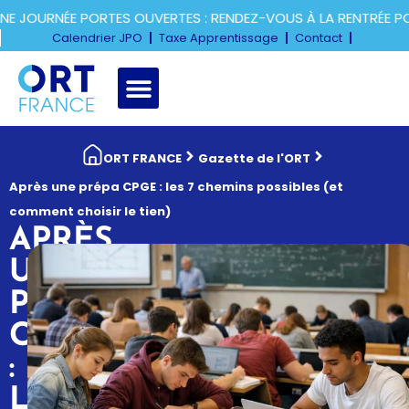
JOURNÉE PORTES OUVERTES : RENDEZ-VOUS À LA RENTRÉE POU
Calendrier JPO
Taxe Apprentissage
Contact
ORT FRANCE
Gazette de l'ORT
Après une prépa CPGE : les 7 chemins possibles (et
comment choisir le tien)
APRÈS
UNE
PRÉPA
CPGE
:
LES