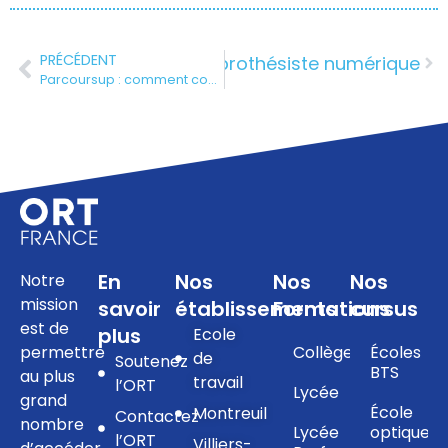
PRÉCÉDENT
emaine dans la peau d’un prothésiste numérique
Parcoursup : comment comprendre les attendus quand vous visez un BTS à l’ORT ?
En
Nos
Nos
Nos
Notre
mission
savoir
établissements
Formations
cursus
est de
plus
Ecole
permettre
Collège
Écoles
de
Soutenez
BTS
au plus
travail
l’ORT
Lycée
grand
École
Montreuil
Contactez
nombre
Lycée
optique
l’ORT
Villiers-