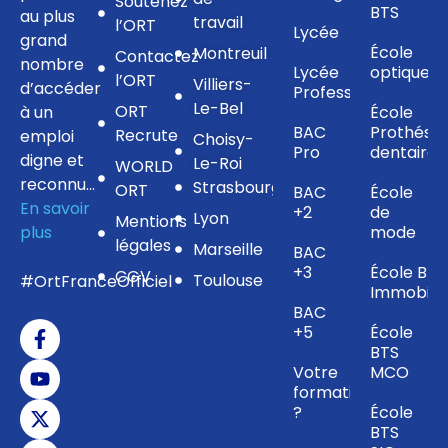
Soutenez
BTS
au plus
travail
l’ORT
Lycée
grand
École
Montreuil
Contactez
nombre
Lycée
optique
l’ORT
Villiers-
d’accéder
Professionnel
Le-Bel
ORT
à un
École
BAC
Prothésis
Recrute
emploi
Choisy-
Pro
dentaire
digne et
Le-Roi
WORLD
reconnu…
Strasbourg
ORT
BAC
École
En savoir
+2
de
Lyon
Mentions
plus
mode
légales
Marseille
BAC
+3
École BTS
CGV
Toulouse
#OrtFranceOfficiel
Immobilie
BAC
+5
École
BTS
Votre
MCO
formation
?
École
BTS