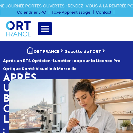
OURNÉE PORTES OUVERTES : RENDEZ-VOUS À LA RENTRÉE POUR
Calendrier JPO
Taxe Apprentissage
Contact
ORT FRANCE
Gazette de l'ORT
Après un BTS Opticien-Lunetier : cap sur la Licence Pro
Optique Santé Visuelle à Marseille
APRÈS
UN
BTS
OPTICIEN-
LUNETIER
: