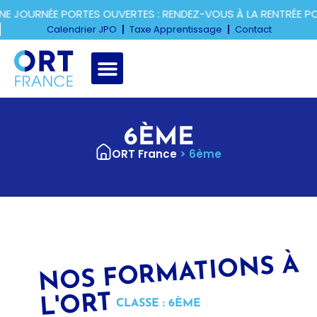
E JOURNÉE PORTES OUVERTES : RENDEZ-VOUS À LA RENTRÉE P
Calendrier JPO
Taxe Apprentissage
Contact
6ÈME
ORT France
>
6ème
N
OS F
OR
MATI
O
NS À
L'
ORT
CLASSE : 6ÈME