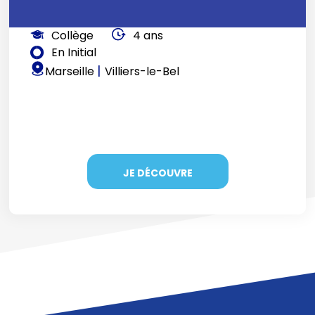
Collège
4 ans
En Initial
|
Marseille
Villiers-le-Bel
JE DÉCOUVRE