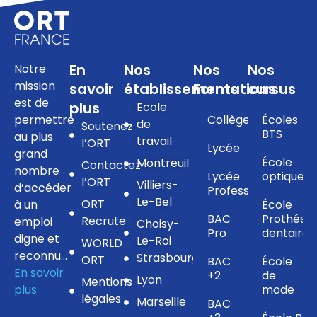
En
Nos
Nos
Nos
Notre
mission
savoir
établissements
Formations
cursus
est de
plus
Ecole
permettre
Collège
Écoles
de
Soutenez
BTS
au plus
travail
l’ORT
Lycée
grand
École
Montreuil
Contactez
nombre
Lycée
optique
l’ORT
Villiers-
d’accéder
Professionnel
Le-Bel
ORT
à un
École
BAC
Prothésis
Recrute
emploi
Choisy-
Pro
dentaire
digne et
Le-Roi
WORLD
reconnu…
Strasbourg
ORT
BAC
École
En savoir
+2
de
Lyon
Mentions
plus
mode
légales
Marseille
BAC